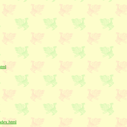
html
ndex.html