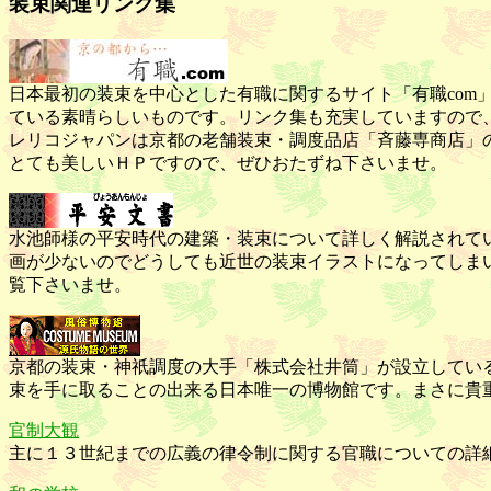
装束関連リンク集
日本最初の装束を中心とした有職に関するサイト「有職co
ている素晴らしいものです。リンク集も充実していますので
レリコジャパンは京都の老舗装束・調度品店「斉藤専商店」
とても美しいＨＰですので、ぜひおたずね下さいませ。
水池師様の平安時代の建築・装束について詳しく解説されて
画が少ないのでどうしても近世の装束イラストになってしま
覧下さいませ。
京都の装束・神祇調度の大手「株式会社井筒」が設立してい
束を手に取ることの出来る日本唯一の博物館です。まさに貴
官制大観
主に１３世紀までの広義の律令制に関する官職についての詳