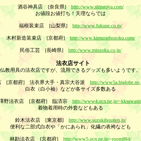
酒谷神具店 [奈良県]
http://www.shinguya.com/
お値段お値打ち！天理ならでは
福根装束店 [山梨県]
http://www.fukune.co.jp/
木村新造装束店 [京都府]
http://www.kimurashozoku.com/
民俗工芸 [長崎県]
http://www.minzoku.co.jp/
法衣店サイト
仏教用具の法衣店ですが、流用できるグッズも多いようです。
店 [京都府] 法衣界大手・真宗大谷派
http://www5a.biglobe.ne
白衣（白小袖）などが各サイズ多数ある
澤野法衣店 [京都府] 臨済宗
http://www4.ocn.ne.jp/~kksawano
着物着用時の外套などもある
鈴木法衣店 [東京都]
http://www.suzukihouiten.jp/
便利な二部式白衣や「かにあられ」化繊の表袴なども
林勘法衣店 [京都府]
http://www5.ocn.ne.jp/~room884/