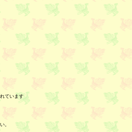
れています
い。