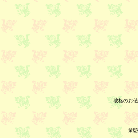
破格のお値
業態