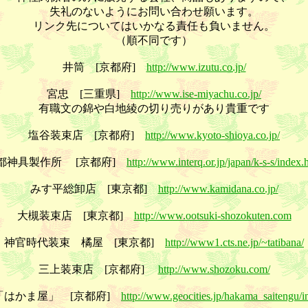
失礼のないようにお問い合わせ願います。
リンク先についてはいかなる責任も負いません。
（順不同です）
井筒 [京都府]
http://www.izutu.co.jp/
宮忠 [三重県]
http://www.ise-miyachu.co.jp/
有職文の錦や白地綾の切り売りがあり貴重です
塩谷装束店 [京都府]
http://www.kyoto-shioya.co.jp/
都神具製作所 [京都府]
http://www.interq.or.jp/japan/k-s-s/index.
みす平総卸店 [東京都]
http://www.kamidana.co.jp/
大槻装束店 [東京都]
http://www.ootsuki-shozokuten.com
神官時代装束 橘屋 [東京都]
http://www1.cts.ne.jp/~tatibana/
三上装束店 [京都府]
http://www.shozoku.com/
「はかま屋」 [京都府]
http://www.geocities.jp/hakama_saitengu/i