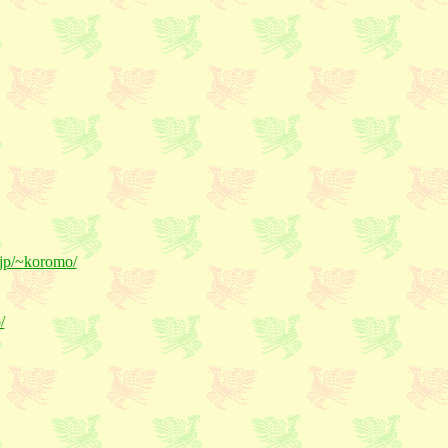
.jp/~koromo/
/