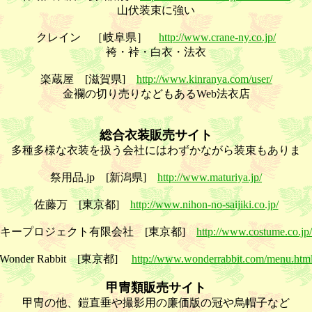
山伏装束に強い
クレイン ［岐阜県］
http://www.crane-ny.co.jp/
袴・裃・白衣・法衣
楽蔵屋 [滋賀県]
http://www.kinranya.com/user/
金襴の切り売りなどもあるWeb法衣店
総合衣装販売サイト
多種多様な衣装を扱う会社にはわずかながら装束もありま
祭用品.jp [新潟県]
http://www.maturiya.jp/
佐藤万 [東京都]
http://www.nihon-no-saijiki.co.jp/
キープロジェクト有限会社 [東京都]
http://www.costume.co.jp/
Wonder Rabbit [東京都]
http://www.wonderrabbit.com/menu.htm
甲冑類販売サイト
甲冑の他、鎧直垂や撮影用の廉価版の冠や烏帽子など