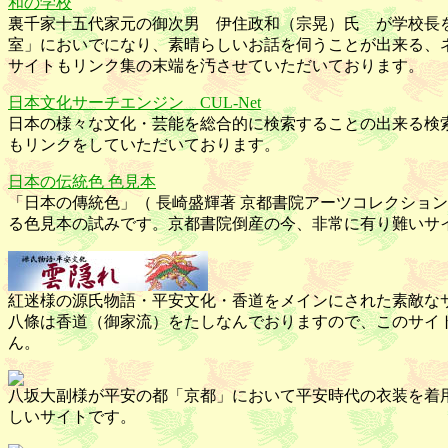
和の学校
裏千家十五代家元の御次男 伊住政和（宗晃）氏 が学校長
室」においでになり、素晴らしいお話を伺うことが出来る、
サイトもリンク集の末端を汚させていただいております。
日本文化サーチエンジン CUL-Net
日本の様々な文化・芸能を総合的に検索することの出来る検
もリンクをしていただいております。
日本の伝統色 色見本
「日本の傳統色」（ 長崎盛輝著 京都書院アーツコレクション
る色見本の試みです。京都書院倒産の今、非常に有り難いサ
紅迷様の源氏物語・平安文化・香道をメインにされた素敵な
八條は香道（御家流）をたしなんでおりますので、このサイ
ん。
八坂大副様が平安の都「京都」において平安時代の衣装を着
しいサイトです。