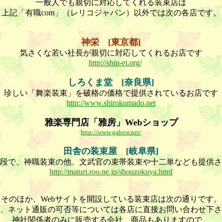
一般人でも親切に対応してくれる装束店は
上記「有職com」（レリコジャパン）以外では次の各店です。
神栄 [東京都]
気さくな若い社長が親切に対応してくれるお店です
http://shin-ei.org/
しろくま堂 [奈良県]
珍しい「舞楽装束」を破格の価格で提供されているお店です
http://www.shirokumado.net
雅楽専門店「雅房」Webショップ
http://www.gabow.net/
田舎の装束屋 [岐阜県]
段で、神職装束の他、文武官の束帯装束や十二単なども提供さ
http://maturi.roo.ne.jp/shouzokuya.html
そのほか、Webサイトを開設している装束店は次の通りです。
、ネット通販の可否等については各店に直接お問い合わせ下さ
神社関係者のみに販売する会社、商品もありますので、