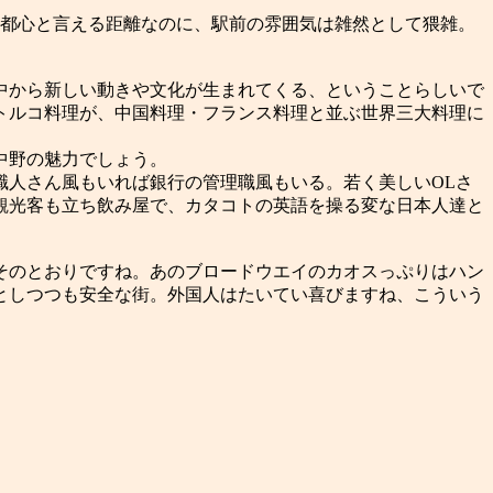
ど都心と言える距離なのに、駅前の雰囲気は雑然として猥雑。
中から新しい動きや文化が生まれてくる、ということらしいで
トルコ料理が、中国料理・フランス料理と並ぶ世界三大料理に
中野の魅力でしょう。
人さん風もいれば銀行の管理職風もいる。若く美しいOLさ
観光客も立ち飲み屋で、カタコトの英語を操る変な日本人達と
そのとおりですね。あのブロードウエイのカオスっぷりはハン
としつつも安全な街。外国人はたいてい喜びますね、こういう