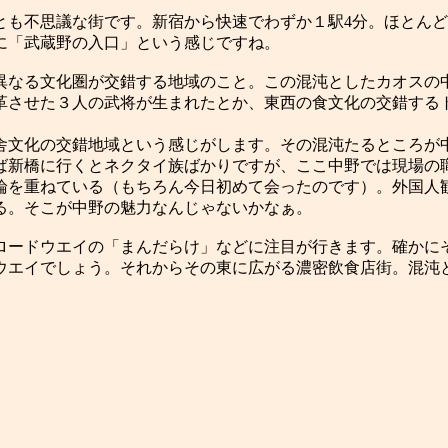
とも不思議な街です。新宿から快速でわずか１駅4分。ほとん
に「武蔵野の入口」という感じですね。
なる文化圏が交錯する地域のこと。この混沌としたカオスの
革させた３人の武将が生まれたとか、東西の食文化の交錯する
文化の交錯地域という感じがします。その混沌たるところが
新橋に行くとネクタイ族ばかりですが、ここ中野では現場の職
論を重ねている（もちろん今日初めて会ったのです）。外国人
る。そこが中野の魅力なんじゃないかなぁ。
ードウエイの「まんだらけ」などに注目が行きます。確かに
ウエイでしょう。それからその東に広がる濃密飲食店街。混沌