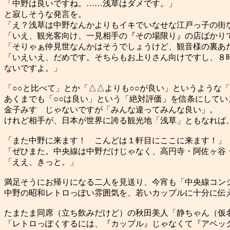
「中野は良いですね。……浅草はダメです。」
と寂しそうな発言を。
「え？浅草は中野なんかよりもイキでいなせな江戸っ子の街
「いえ、観光客向け、一見相手の『その場限り』の店ばかり
「そりゃぁ仲見世なんかはそうでしょうけど、観音様の裏あ
「いえいえ、だめです。そちらもお上りさん向けですし、８
ないですよ。」
「○○と比べて」とか「△△よりも○○が良い」というような
あくまでも「○○は良い」という「絶対評価」を信条にしてい
金子みすゞじゃないですが「みんな違ってみんな良い」。
けれど相手が、日本が世界に誇る観光地「浅草」ともなれば
「また中野に来ます！ こんどは１軒目にここに来ます！」
「ぜひまた。中央線は中野だけじゃなく、高円寺・阿佐ヶ谷
「ええ、きっと。」
満足そうにお帰りになる二人を見送り、今宵も「中央線コン
中野の昭和レトロっぽい雰囲気を、若いカップルに十分に伝
たまたま同席（立ち飲みだけど）の秋田美人「静ちゃん（仮
「レトロっぽくするには、『カップル』じゃなくて『アベッ