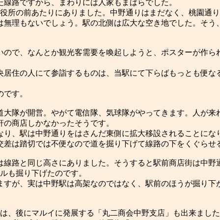
た線路ですから、まわりには人家もまばらでした。
区役所の前あたりにありました。中野通りはまだなく、桃園通
は無理もないでしょう。駅の北側は広大な空き地でした。そう
いので、なんとか観光客需要を喚起しようと、ポスターが作ら
央居住の人にて参詣するものは、当駅にて下らばもっとも便な
のです。
鉄道大隊が開営。やがて電信隊、気球隊がやってきます。人が来
軒の商店しかなかったそうです。
なり、駅は中野通りをはさんだ東側に拡大移設されることにな
交差は踏切では不便なので道を掘り下げて線路の下をくぐらせ
は線路と同じ高さにありました。そうすると駅前商店街は中野
トルも掘り下げたのです。
ますが、実は中野駅は高架なのではなく、駅前のほうが掘り下
には、後にマルイに発展する「丸二商会中野支店」も出来まし