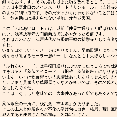
側面もあります。そのお話しはまた項を改めるとして、ここ
ここは中野北口のメインストリート「サンモール」（吉祥寺
のように細い道です。その充実っぷりは行かれないことには
ら、飲み助には堪えられない聖地。オヤジ天国。
この「ふれあいロード」は、以前「仲見世通り」と呼ばれて
はい、浅草浅草寺の門前商店街にあやかった名前です。
それはこの道が、江戸時代から眼病平癒の祈願寺として有名
すね。
いまではそういうイメージはありません。早稲田通りにある
横を通り過ぎるセーラー服の一団。なんとも中央線らしいシ
「ふれあいロード」は早稲田通りにぶつかったところでお仕
道を渡ると「薬師アイロード」（旧称：薬師銀座）になりま
います。いまは飲食街という風情はあまりありませんが、かつ
と。いまも呉服店や草履屋さんなどが多いのは、その名残と
なにしろですね。
ここは、そうした意味での一大事件があった所でもあるんで
薬師銀座の一角に、鰻割烹「吉田屋」がありました。
そこの主人と仲居さんが不倫の挙げ句に出奔。結局、荒川区
犯人である仲居さんの名前は「阿部定」さん。