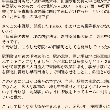
中央線は何もない原野や雑木林、田圃や畑の真ん中に敷かれ
中野駅そものもの、今の場所から100メートルほど西、中野
栄えている青梅街道方面に向けて南口だけ作った、というの
の「お囲い場」の跡地です。
さてこの中野駅。開業したものの、あまりにも乗降客が少な
いわく
「日蓮宗の古刹、堀の内妙法寺、新井薬師梅照院に、東京中
そうです。
中野駅は、こうした寺院への門前町としても発展していった
駅開業８年後の明治30年に、駅の北側、囲い場跡地に陸軍
れてくることになりました。ただ北口には薪炭商など１～２
やがて震災後の人口流入で乗降客が次第に増え、駅が手狭に
を南北に貫通し早稲田通りまで到達させることに。鉄道との
このときに北口が出来たのですが、当時、駅前の南北の土地
でなんと、広大な駅前の土地も中野通りと同じように4メー
いま中野駅は「高架駅」のように階段を上ってホームに到り
ょいと低め。
こうして様々な商店街が生まれました。昭和6年、桃園通り