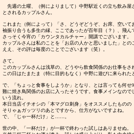
先週の土曜、（例によりまして）中野駅近くの立ち飲み屋さん
とされるカップルさん。
これまた（例によって）「さ、どうぞどうぞ、お席、空いて
袖振り合うも多生の縁、ここであったが百年目（？）、飛ん
さっそく今宵の「カウンタカルチャー」開講でございます。
カップルさんは私のことを「お店の人かと思いました」との
ええ、その評は毎度のことでございます（笑）。
さて。
このカップルさんは浅草の、どうやら飲食関係のお仕事をさ
この日はたまたま（特に目的もなく）中野に遊びに来られた
で、「ちょっと食事をしようか」となり、とは言っても何せ9
難に焼き鳥関係のお店に入ったそうです。食事メインなので
いう流れ。
本日当店イチオシの「本マグロ刺身」をオススメしたものの
そりゃぁガッツリのあとですから、仕方がないですよね。
で、「じゃ一杯だけ」と……。
世の中、「一杯だけ」が一杯で終わった試しはありませぬ。