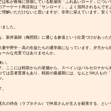
では私が夜毎に徘徊している飲屋街「ふれあいロード」につい
のアーケード商店街は「サンロード」。よく混同されるんです
ご理解いただけないと思いますが、非常に栄えています。安く
いました。
な、新井薬師（梅照院）に通じる参道という位置づけがあった
大妻中野中・高の生徒たちの通学路になっています。夕方から
ュールな光景ではありませんか。
舞い。
す。ここには戦前からの老舗から、スペインはバルセロナから
ては芸者置屋もあり、戦前の最盛期には、なんと500人もの
か。
す。
尾久の待合（ラブホテル）で仲居さんが主人を殺害する、という