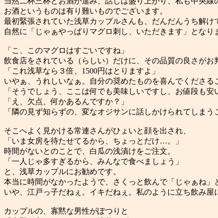
当然二杯三杯とお酒が進み、話しは盛り上がり、私も中央線
お酒というものは有り難いものでございます。
最初緊張されていた浅草カップルさんも、だんだんうち解け
自然に「じゃぁやっぱりマグロ刺し、いただきます」となり
「こ、このマグロはすごいですね」
飲食店をされている（らしい）だけに、その品質の良さがお
「これ浅草なら３倍、1500円はとりますよ」
いやぁ、うれしいなぁ。自分の奨めたものを喜んでくださる
「そうでしょう、ここは何でも美味しいですし、お値段も安
「え、欠点、何かあるんですか？」
「隣の見ず知らずの、変なオジサンに話しかけられてしまう
そこへよく見かける常連さんがひょいと顔を出され、
「いま女房を待たせてるから、ちょっとだけ…。」
時間がないとのことで、白瓜の浅漬けをご注文。
「一人じゃ多すぎるから、みんなで食べましょう」
と、浅草カップルにお勧めです。
本当に時間がなかったようで、さくっと飲んで「じゃぁね」
いや、江戸っ子だねぇ。イキだねぇ。私のように立ち飲み屋
カップルの、寡黙な男性がぽつりと