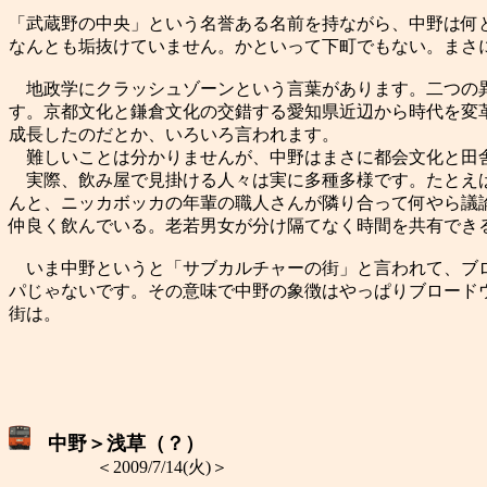
「武蔵野の中央」という名誉ある名前を持ながら、中野は何
なんとも垢抜けていません。かといって下町でもない。まさ
地政学にクラッシュゾーンという言葉があります。二つの異
す。京都文化と鎌倉文化の交錯する愛知県近辺から時代を変
成長したのだとか、いろいろ言われます。
難しいことは分かりませんが、中野はまさに都会文化と田舎
実際、飲み屋で見掛ける人々は実に多種多様です。たとえば
んと、ニッカボッカの年輩の職人さんが隣り合って何やら議
仲良く飲んでいる。老若男女が分け隔てなく時間を共有でき
いま中野というと「サブカルチャーの街」と言われて、ブロ
パじゃないです。その意味で中野の象徴はやっぱりブロード
街は。
中野＞浅草（？）
＜2009/7/14(火)＞