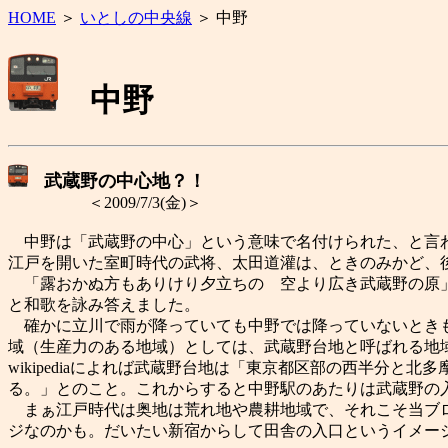
HOME
＞
いとしの中央線
＞ 中野
中野
武蔵野の中心地？！
＜2009/7/3(金)＞
中野は「武蔵野の中心」という意味で名付けられた、と言わ
江戸を開いた室町時代の武将、太田道灌は、ときのみかど、
「露おかぬ方もありけり夕立ちの 空より広き武蔵野の原
と和歌を詠み答えました。
確かに立川で雨が降っていても中野では降っていないときも
域（生産力のある地域）としては、武蔵野台地と呼ばれる地
wikipediaによれば武蔵野台地は「東京都区部の西半分
る。」とのこと。これからすると中野駅のあたりは武蔵野の
まぁ江戸時代は奥地は荒れ地や農耕地域で、それこそ当ブロ
ジなのかも。だいたい新宿からして田舎の入口というイメー