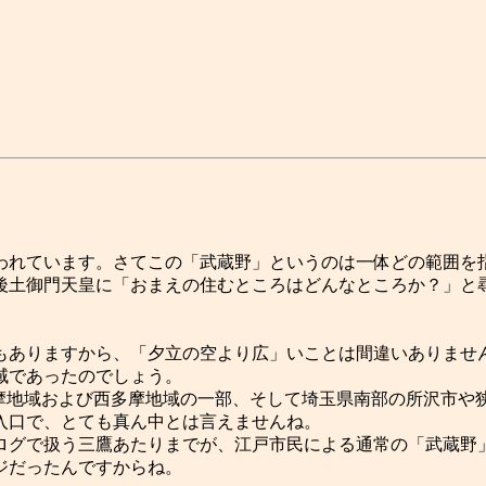
れています。さてこの「武蔵野」というのは一体どの範囲を
後土御門天皇に「おまえの住むところはどんなところか？」と
」
ありますから、「夕立の空より広」いことは間違いありませ
域であったのでしょう。
と北多摩地域および西多摩地域の一部、そして埼玉県南部の所沢
入口で、とても真ん中とは言えませんね。
グで扱う三鷹あたりまでが、江戸市民による通常の「武蔵野
ジだったんですからね。