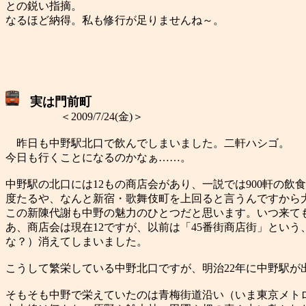
との鋭い指摘。
なるほど納得。私も修行が足りませんね～。
実は門前町
＜2009/7/24(金)＞
昨日も中野駅北口で飲んでしまいました。二軒ハシゴ。
今日も行くことになるのかなぁ……。
中野駅の北口には12もの商店会があり、一説では900軒の
度たるや、なんと新宿・歌舞伎町を上回ると言うんですから
この新陳代謝も中野の魅力のひとつだと思います。いつ来て
あ、商店会は現在12ですが、以前は「45番街商店街」とい
な？）消えてしまいました。
こうして繁栄している中野北口ですが、明治22年に中野駅が
そもそも中野で栄えていたのは青梅街道沿い（いま東京メトロ